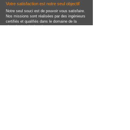
Votre satisfaction est notre seul objectif
Notre seul souci est de pouvoir vous satisfaire.
Nos missions sont réalisées par des ingénieurs
certifiés et qualifiés dans le domaine de la
récupération de données.
INFOS PRATIQUES
Le seul récupérateur en PACA
1
Notre DATA CENTER est le seul à
proposer ce genre de services en
région PACA.
Notre rythme de croisière
37
Nous arrivons à un rythme de 26
interventions par semaine (hors
périodes de fermeture).
Nos interventions sont réalisées en
salle blanche exclusivement.