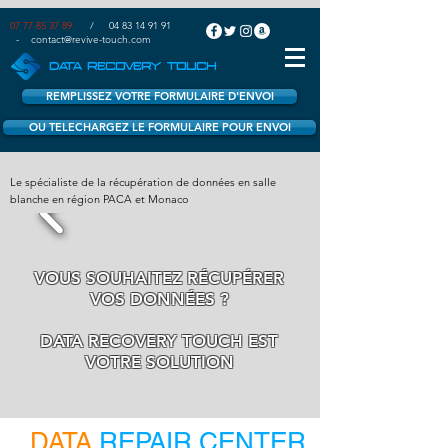
07 77 85 37 89
/
04 83 14 91 91
-
contact@revive-touch.com
DATA RECOVERY TOUCH
REMPLISSEZ VOTRE FORMULAIRE D'ENVOI
OU TELECHARGEZ LE FORMULAIRE POUR ENVOI
Le spécialiste de la récupération de données en salle
blanche en région PACA et Monaco
VOUS SOUHAITEZ RÉCUPÉRER
VOS DONNÉES ?
DATA RECOVERY TOUCH EST
VOTRE SOLUTION
DATA
REPAIR CENTER